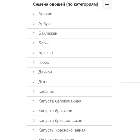
Семена овощей (по категориям)
Арахис
Арбуз
Баклажан
Бобы
Брюква
Горох
Дайкон
Дыня
Кабачок
Капуста белокочанная
Капуста брокколи
Капуста брюссельская
Капусты краснокочанная
Капуста пекинская