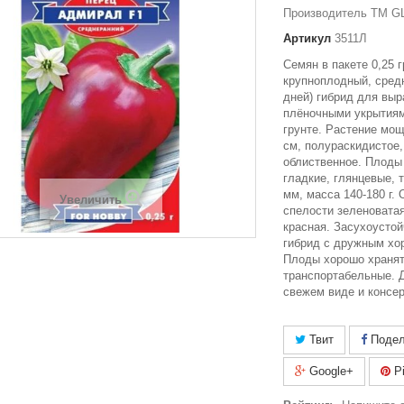
Производитель ТМ GL
Артикул
3511Л
Семян в пакете 0,25 
крупноплодный, средн
дней) гибрид для вы
плёночными укрытиям
грунте. Растение мощ
см, полураскидистое
облиственное. Плоды
гладкие, глянцевые, 
мм, масса 140-180 г. 
Увеличить
спелости зеленоватая
красная. Засухоусто
гибрид с дружным хо
Плоды хорошо храня
транспортабельные. 
свежем виде и консе
Твит
Подел
Google+
Pi