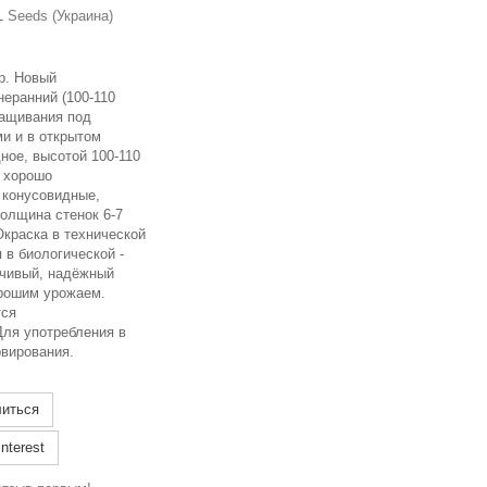
 Seeds (Украина)
гр. Новый
еранний (100-110
ращивания под
и и в открытом
ное, высотой 100-110
, хорошо
 конусовидные,
толщина стенок 6-7
Окраска в технической
 в биологической -
йчивый, надёжный
рошим урожаем.
тся
Для употребления в
рвирования.
иться
nterest