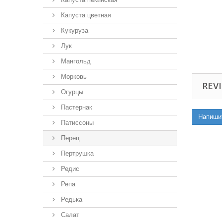
Капуста цветная
Кукуруза
Лук
Мангольд
Морковь
REVI
Огурцы
Пастернак
Напиши
Патиссоны
Перец
Пертрушка
Редис
Репа
Редька
Салат