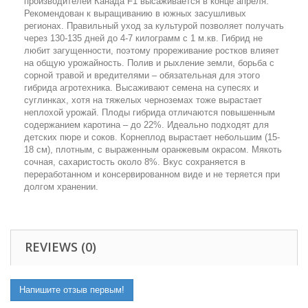
производителей Канада F1 высаживается в конце апреля.
Рекомендован к выращиванию в южных засушливых
регионах. Правильный уход за культурой позволяет получать
через 130-135 дней до 4-7 килограмм с 1 м.кв. Гибрид не
любит загущенности, поэтому прореживание ростков влияет
на общую урожайность. Полив и рыхление земли, борьба с
сорной травой и вредителями – обязательная для этого
гибрида агротехника. Высаживают семена на супесях и
суглинках, хотя на тяжелых черноземах тоже вырастает
неплохой урожай. Плоды гибрида отличаются повышенным
содержанием каротина – до 22%. Идеально подходят для
детских пюре и соков. Корнеплод вырастает небольшим (15-
18 см), плотным, с выраженным оранжевым окрасом. Мякоть
сочная, сахаристость около 8%. Вкус сохраняется в
переработанном и консервированном виде и не теряется при
долгом хранении.
REVIEWS (0)
Напишите отзыв первым!