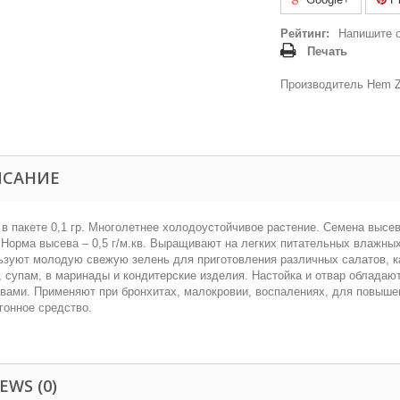
Рейтинг:
Напишите 
Печать
Производитель Hem Z
ИСАНИЕ
в пакете 0,1 гр. Многолетнее холодоустойчивое растение. Семена высев
 Норма высева – 0,5 г/м.кв. Выращивают на легких питательных влажны
ьзуют молодую свежую зелень для приготовления различных салатов, 
 супам, в маринады и кондитерские изделия. Настойка и отвар облада
вами. Применяют при бронхитах, малокровии, воспалениях, для повыше
гонное средство.
EWS (0)