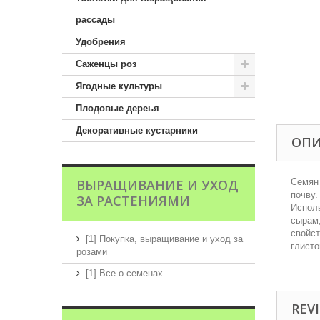
рассады
Удобрения
Саженцы роз
Ягодные культуры
Плодовые дереья
Декоративные кустарники
ОП
ВЫРАЩИВАНИЕ И УХОД
Семян 
почву.
ЗА РАСТЕНИЯМИ
Испол
сырам,
свойст
[1] Покупка, выращивание и уход за
глисто
розами
[1] Все о семенах
REVI