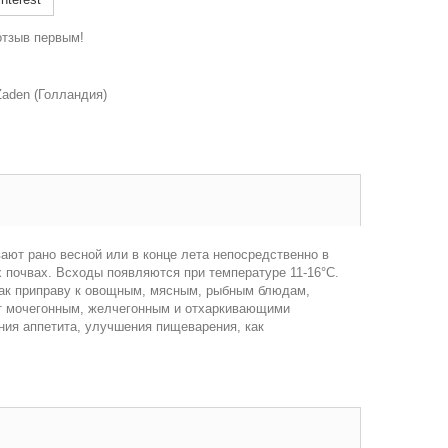
отзыв первым!
aden (Голландия)
ают рано весной или в конце лета непосредственно в
х почвах. Всходы появляются при температуре 11-16°С.
как приправу к овощным, мясным, рыбным блюдам,
ют мочегонным, желчегонным и отхаркивающими
ния аппетита, улучшения пищеварения, как