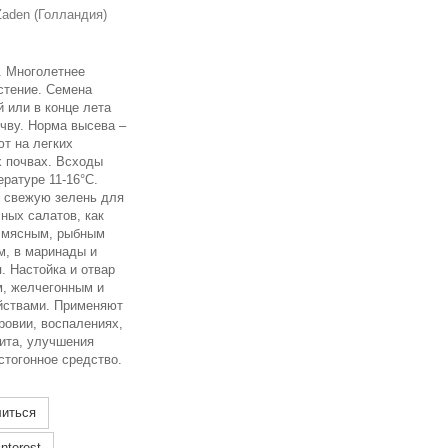
aden (Голландия)
. М
ноголетнее
стение. Семена
 или в конце лета
чву. Норма высева –
ют на легких
 почвах. Всходы
ратуре 11-16°С.
 свежую зелень для
ных салатов, как
 мясным, рыбным
м, в маринады и
. Настойка и отвар
, желчегонным и
йствами. Применяют
ровии, воспалениях,
ита, улучшения
стогонное средство.
иться
nterest