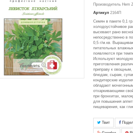
Производитель Hem Z
Артикул
2164П
Семян в пакете 0,1 гр
холодоустойчивое ра
высевают рано весной
непосредственно в по
0,5 г/м.кв. Выращива
питательных влажных
появляются при темпе
Используют молодую
приготовления различ
Увеличить
приправу к овощным,
блюдам, сырам, супа
кондитерские изделия
обладают мочегонным
отхаркивающими сво
при бронхитах, малок
для повышения аппет
пищеварения, как гли
Твит
Подел
Google+
Pi