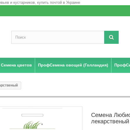
Семена цветов
ПрофСемена овощей (Голландия)
ПрофСе
арственый
Семена Любис
лекарственый